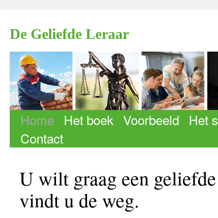
De Geliefde Leraar
Home
Het boek
Voorbeeld
Het s
Ga naar de inhoud
Contact
U wilt graag een geliefde
vindt u de weg.